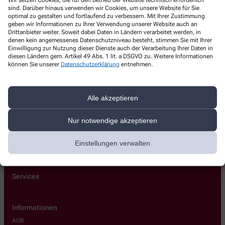
Apotheke am Bahnhof
sind. Darüber hinaus verwenden wir Cookies, um unsere Website für Sie
optimal zu gestalten und fortlaufend zu verbessern. Mit Ihrer Zustimmung
geben wir Informationen zu Ihrer Verwendung unserer Website auch an
Bahnhofstr. 2
,
94474
Vilshofen a.d. Donau
Drittanbieter weiter. Soweit dabei Daten in Ländern verarbeitet werden, in
+49-8541 913000
denen kein angemessenes Datenschutzniveau besteht, stimmen Sie mit Ihrer
Einwilligung zur Nutzung dieser Dienste auch der Verarbeitung Ihrer Daten in
+49-8541 913001
diesen Ländern gem. Artikel 49 Abs. 1 lit. a DSGVO zu. Weitere Informationen
können Sie unserer
Datenschutzerklärung
entnehmen.
apobahnhof@web.de
Alle akzeptieren
Nur notwendige akzeptieren
Über uns
Einstellungen verwalten
Kontakt
Services
Informationen
AGB