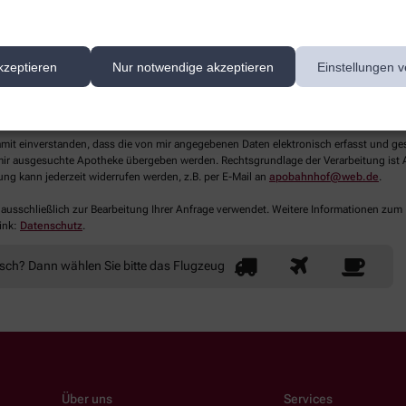
kzeptieren
Nur notwendige akzeptieren
Einstellungen v
lichtfelder aus
damit einverstanden, dass die von mir angegebenen Daten elektronisch erfasst und g
ir ausgesuchte Apotheke übergeben werden. Rechtsgrundlage der Verarbeitung ist Art
ung kann jederzeit widerrufen werden, z.B. per E-Mail an
apobahnhof@web.de
.
 ausschließlich zur Bearbeitung Ihrer Anfrage verwendet. Weitere Informationen zum
ink:
Datenschutz
.
nsch? Dann wählen Sie bitte
das Flugzeug
Über uns
Services