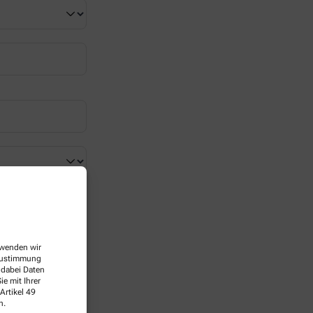
erwenden wir
 Zustimmung
 dabei Daten
e mit Ihrer
Artikel 49
n.