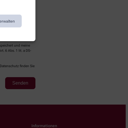
erwalten
espeichert und meine
. 6 Abs. 1 lit. a DS-
 Datenschutz finden Sie
Informationen