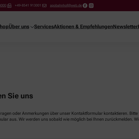
3000
+49-8541 913001
apobahnhof@web.de
shop
Über uns
Services
Aktionen & Empfehlungen
Newsletter
en Sie uns
Fragen oder Anmerkungen über unser Kontaktformular kontaktieren. Bitte f
lar aus. Wir werden uns sobald wie möglich bei Ihnen zurückmelden. Wir