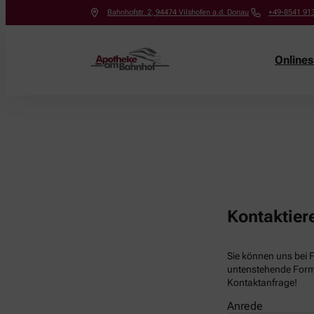
Bahnhofstr. 2
,
94474
Vilshofen a.d. Donau
+49-8541 91
Online
Kontaktier
Sie können uns bei 
untenstehende Formu
Kontaktanfrage!
Anrede