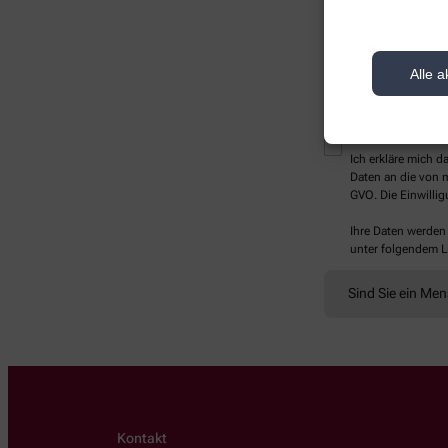
Alle a
* Bitte füllen Sie die Pf
Ich erkläre mich 
Daten an die von m
GVO. Die Einwillig
Ihre Daten werden
unter folgendem L
Sind Sie ein Me
Kontakt