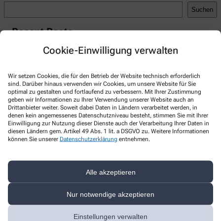
Suchen
Recent Posts
Cookie-Einwilligung verwalten
Hello world!
Recent Comments
Wir setzen Cookies, die für den Betrieb der Website technisch erforderlich
sind. Darüber hinaus verwenden wir Cookies, um unsere Website für Sie
A WordPress Commenter
zu
Hello world!
optimal zu gestalten und fortlaufend zu verbessern. Mit Ihrer Zustimmung
geben wir Informationen zu Ihrer Verwendung unserer Website auch an
Drittanbieter weiter. Soweit dabei Daten in Ländern verarbeitet werden, in
denen kein angemessenes Datenschutzniveau besteht, stimmen Sie mit Ihrer
Einwilligung zur Nutzung dieser Dienste auch der Verarbeitung Ihrer Daten in
diesen Ländern gem. Artikel 49 Abs. 1 lit. a DSGVO zu. Weitere Informationen
Kontakt
können Sie unserer
Datenschutzerklärung
entnehmen.
Apotheke am Bahnhof
Alle akzeptieren
Bahnhofstr. 2
,
94474
Vilshofen a.d. Donau
+49-8541 913000
Nur notwendige akzeptieren
+49-8541 913001
Einstellungen verwalten
apobahnhof@web.de